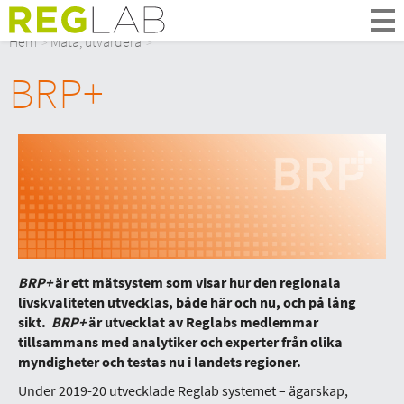
Om Oss
Hem
Mäta, utvärdera
Om Reglab
BRP+
Digitala möten
Medlemmar och partner
Styrelsen
Kontakt
In English
BRP+
är ett mätsystem som visar hur den regionala
livskvaliteten utvecklas, både här och nu, och på lång
sikt.
BRP+
är utvecklat av Reglabs medlemmar
tillsammans med analytiker och experter från olika
myndigheter och testas nu i landets regioner.
Under 2019-20 utvecklade Reglab systemet – ägarskap,