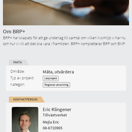
Om BRP+
BRP+ har skapats för att ge underlag till samtal om vilken livsmiljö vi har nu
och hur vi vill att det ska vara i framtiden. BRP+ kompletterar BRP och BNP.
FAKTA
Start-datum:
Område:
Mäta, utvärdera
Typ av projekt:
Lärprojekt
Kategori:
Regional utveckling
KONTAKTPERSON
Eric Klingener
Tillväxtverket
Mejla Eric
08-6710965