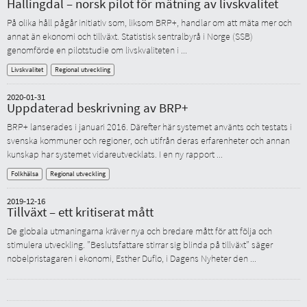
Hallingdal – norsk pilot för mätning av livskvalitet
På olika håll pågår initiativ som, liksom BRP+, handlar om att mäta mer och
annat än ekonomi och tillväxt. Statistisk sentralbyrå i Norge (SSB)
genomförde en pilotstudie om livskvaliteten i ...
Livskvalitet
Regional utveckling
2020-01-31
Uppdaterad beskrivning av BRP+
BRP+ lanserades i januari 2016. Därefter här systemet använts och testats i
svenska kommuner och regioner, och utifrån deras erfarenheter och annan
kunskap har systemet vidareutvecklats. I en ny rapport ...
Folkhälsa
Regional utveckling
2019-12-16
Tillväxt – ett kritiserat mått
De globala utmaningarna kräver nya och bredare mått för att följa och
stimulera utveckling. ”Beslutsfattare stirrar sig blinda på tillväxt” säger
nobelpristagaren i ekonomi, Esther Duflo, i Dagens Nyheter den ...