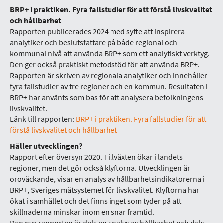
BRP+ i praktiken. Fyra fallstudier för att förstå livskvalitet
och hållbarhet
Rapporten publicerades 2024 med syfte att inspirera
analytiker och beslutsfattare på både regional och
kommunal nivå att använda BRP+ som ett analytiskt verktyg.
Den ger också praktiskt metodstöd för att använda BRP+.
Rapporten är skriven av regionala analytiker och innehåller
fyra fallstudier av tre regioner och en kommun. Resultaten i
BRP+ har använts som bas för att analysera befolkningens
livskvalitet.
Länk till rapporten:
BRP+ i praktiken. Fyra fallstudier för att
förstå livskvalitet och hållbarhet
Håller utvecklingen?
Rapport efter översyn 2020. Tillväxten ökar i landets
regioner, men det gör också klyftorna. Utvecklingen är
oroväckande, visar en analys av hållbarhetsindikatorerna i
BRP+, Sveriges mätsystemet för livskvalitet. Klyftorna har
ökat i samhället och det finns inget som tyder på att
skillnaderna minskar inom en snar framtid.
Den nya rapporten är dels en analys av hållbarhet och dels