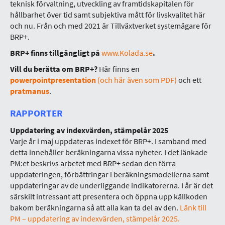
teknisk förvaltning, utveckling av framtidskapitalen för
hållbarhet över tid samt subjektiva mått för livskvalitet här
och nu. Från och med 2021 är Tillväxtverket systemägare för
BRP+.
BRP+ finns tillgängligt på
www.Kolada.se
.
Vill du berätta om BRP+?
Här finns en
powerpointpresentation
(och här även som PDF)
och ett
pratmanus
.
RAPPORTER
Uppdatering av indexvärden, stämpelår 2025
Varje år i maj uppdateras indexet för BRP+. I samband med
detta innehåller beräkningarna vissa nyheter. I det länkade
PM:et beskrivs arbetet med BRP+ sedan den förra
uppdateringen, förbättringar i beräkningsmodellerna samt
uppdateringar av de underliggande indikatorerna. I år är det
särskilt intressant att presentera och öppna upp källkoden
bakom beräkningarna så att alla kan ta del av den.
Länk till
PM – uppdatering av indexvärden, stämpelår 2025.