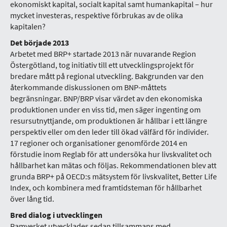
ekonomiskt kapital, socialt kapital samt humankapital – hur
mycket investeras, respektive förbrukas av de olika
kapitalen?
Det började 2013
Arbetet med BRP+ startade 2013 när nuvarande Region
Östergötland, tog initiativ till ett utvecklingsprojekt för
bredare mått på regional utveckling. Bakgrunden var den
återkommande diskussionen om BNP-måttets
begränsningar. BNP/BRP visar värdet av den ekonomiska
produktionen under en viss tid, men säger ingenting om
resursutnyttjande, om produktionen är hållbar i ett längre
perspektiv eller om den leder till ökad välfärd för individer.
17 regioner och organisationer genomförde 2014 en
förstudie inom Reglab för att undersöka hur livskvalitet och
hållbarhet kan mätas och följas. Rekommendationen blev att
grunda BRP+ på OECD:s mätsystem för livskvalitet, Better Life
Index, och kombinera med framtidsteman för hållbarhet
över lång tid.
Bred dialog i utvecklingen
Ramverket utvecklades sedan tillsammans med