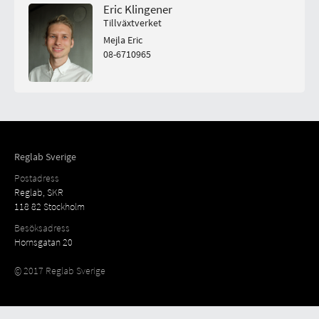
Eric Klingener
Tillväxtverket
Mejla Eric
08-6710965
Reglab Sverige
Postadress
Reglab, SKR
118 82 Stockholm
Besöksadress
Hornsgatan 20
© 2017 Reglab Sverige