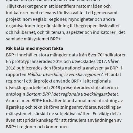
Tillväxtverket genom att identifiera mätområden och
indikatorer med relevans för livskvalitet i ett gemensamt
projekt inom Reglab. Regioner, myndigheter och andra
organisationer tog där ställning till begreppen livskvalitet
och hållbarhet, och till teman, aspekter och indikatorer i det
samlade mätsystemet BRP+.
Rik källa med mycket fakta
BRP+ innehåller stora mängder data från över 70 indikatorer.
En prototyp lanserades 2016 och utvecklades 2017. Våren
2018 publicerades den första nationella analysen av BRP+ i
rapporten
Hållbar utveckling i svenska regioner?
. Ett antal
regioner i ett lärprojekt använde BRP+ i sitt regionala
utvecklingsarbete och 2019 presenterades slutsatserna i
antologin
Bortom BRP i det regionala utvecklingsarbetet
.
Arbetet med BRP+ fortsätter bland annat med utredning av
ägarskap och teknisk förvaltning samt vidareutveckling av
mätsystemet, särskilt de subjektiva måtten. En viktig del är
även att sprida kunskap för att stimulera användningen av
BRP+ i regioner och kommuner.