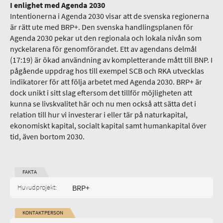
I enlighet med Agenda 2030
Intentionerna i Agenda 2030 visar att de svenska regionerna
är rätt ute med BRP+. Den svenska handlingsplanen för
Agenda 2030 pekar ut den regionala och lokala nivån som
nyckelarena för genomförandet. Ett av agendans delmål
(17:19) är ökad användning av kompletterande mått till BNP. I
pågående uppdrag hos till exempel SCB och RKA utvecklas
indikatorer för att följa arbetet med Agenda 2030. BRP+ är
dock unikt i sitt slag eftersom det tillför möjligheten att
kunna se livskvalitet här och nu men också att sätta det i
relation till hur vi investerar i eller tär på naturkapital,
ekonomiskt kapital, socialt kapital samt humankapital över
tid, även bortom 2030.
FAKTA
Start-datum:
Huvudprojekt:
BRP+
KONTAKTPERSON