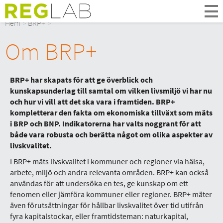
Om Oss
Hem
BRP+
Om Reglab
Om BRP+
Digitala möten
Medlemmar och partner
Styrelsen
BRP+ har skapats för att ge överblick och
Kontakt
kunskapsunderlag till samtal om vilken livsmiljö vi har nu
In English
och hur vi vill att det ska vara i framtiden. BRP+
kompletterar den fakta om ekonomiska tillväxt som mäts
i BRP och BNP. Indikatorerna har valts noggrant för att
både vara robusta och berätta något om olika aspekter av
livskvalitet.
I BRP+ mäts livskvalitet i kommuner och regioner via hälsa,
arbete, miljö och andra relevanta områden. BRP+ kan också
användas för att undersöka en tes, ge kunskap om ett
fenomen eller jämföra kommuner eller regioner. BRP+ mäter
även förutsättningar för hållbar livskvalitet över tid utifrån
fyra kapitalstockar, eller framtidsteman: naturkapital,