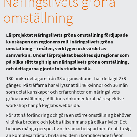
Näringslivets gröna
omställning
Lärprojektet Näringslivets gröna omställning fördjupade
kunskapen om regionens roll i näringslivets gröna
omställning – i målen, verktygen och värdet av
samverkan. Under lärprojektet besöktes sju regioner som
på olika sätt tagit sig an näringslivets gröna omställning,
och deltagarna gjorde tolv studiebesök.
130 unika deltagare från 33 organisationer har deltagit 278
gånger. På träffarna har vi lyssnat till 48 kvinnor och 36 män
som delat kunskaper och erfarenheter om näringslivets
gröna omställning. Allt finns dokumenterat på respektive
workshop här på Reglabs webbsida.
För att nå förändring och göra en större omställning behöver
vi tänka bredare och jobba tillsammans på olika nivåer. Det
behövs många perspektiv och samarbetspartner för att ta sig
an komplexa frågor, bryta ned dem i komplicerade frågor