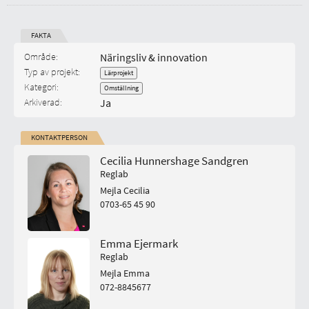
FAKTA
Start-datum:
Område:
Näringsliv & innovation
Typ av projekt:
Lärprojekt
Kategori:
Omställning
Arkiverad:
Ja
KONTAKTPERSON
Cecilia Hunnershage Sandgren
Reglab
Mejla Cecilia
0703-65 45 90
Emma Ejermark
Reglab
Mejla Emma
072-8845677