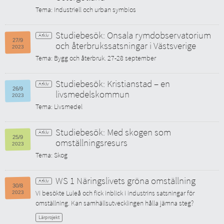
Tema: Industriell och urban symbios
Studiebesök: Onsala rymdobservatorium
27/9
och återbrukssatsningar i Västsverige
2023
Tema: Bygg och återbruk. 27-28 september
Studiebesök: Kristianstad – en
26/9
livsmedelskommun
2023
Tema: Livsmedel
Studiebesök: Med skogen som
25/9
omställningsresurs
2023
Tema: Skog
WS 1 Näringslivets gröna omställning
30/8
Vi besökte Luleå och fick inblick i industrins satsningar för
2023
omställning. Kan samhällsutvecklingen hålla jämna steg?
Lärprojekt