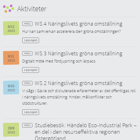
Aktiviteter
WS 4 Näringslivets gröna omställning
6/12
Hur kan samverkan accelerera den gröna omställningen?
2023
Lärprojekt
WS 3 Näringslivets gröna omställning
8/11
Digitalt möte med fördjupning och lärpass
2023
Lärprojekt
WS 2 Näringslivets gröna omställning
9/10
Vi sågs i Gävle och diskuterade erfarenheter av det offentligas roll
2023
i näringslivets omställning: hinder, målkonflikter och
stödstrukturer.
Lärprojekt
Studiebesök: Händelö Eco-Industrial Park –
29/9
en del i den resurseffektiva regionen
2023
Östergötland