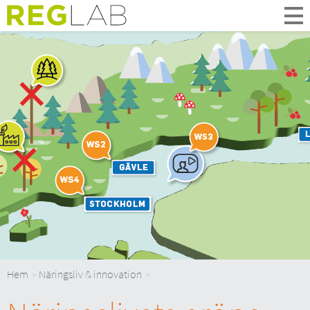
Om Oss
Om Reglab
Digitala möten
Medlemmar och partner
Styrelsen
Kontakt
In English
Hem
Näringsliv & innovation