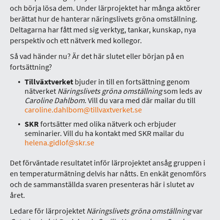
och börja lösa dem. Under lärprojektet har många aktörer
berättat hur de hanterar näringslivets gröna omställning.
Deltagarna har fått med sig verktyg, tankar, kunskap, nya
perspektiv och ett nätverk med kollegor.
Så vad händer nu? Är det här slutet eller början på en
fortsättning?
Tillväxtverket
bjuder in till en fortsättning genom
nätverket
Näringslivets gröna omställning
som leds av
Caroline Dahlbom
. Vill du vara med där mailar du till
caroline.dahlbom@tillvaxtverket.se
SKR
fortsätter med olika nätverk och erbjuder
seminarier. Vill du ha kontakt med SKR mailar du
helena.gidlof@skr.se
Det förväntade resultatet inför lärprojektet ansåg gruppen i
en temperaturmätning delvis har nåtts. En enkät genomförs
och de sammanställda svaren presenteras här i slutet av
året.
Ledare för lärprojektet
Näringslivets gröna omställning
var