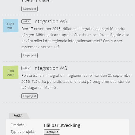
arbetsmarknaden.
Lärprojekt
Integration WSII
17/11
Den 17 november 2016 träffades integrationsgänget för andra
2016
gången. Mötet gick av stapeln i Stockholm och fokus låg på: vilka
är våra roller i det regionala integrationsarbetet? Och hur ser
systemet vi verkar i ut?
Lärprojekt
Integration WSI
21/9
Första träffen i integration - regionernas roll var den 21 september
2016
2016. Två olika paneldiskussioner stod på programmet under de
två dagarna i Malmö.
Lärprojekt
FAKTA
Start-datum:
Område:
Hållbar utveckling
Typ av projekt:
Lärprojekt