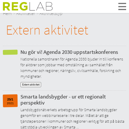
Om Oss
Hem
Aktiviteter
Aktivitetstyp
Om Reglab
Extern aktivitet
Digitala möten
Medlemmar och partner
Styrelsen
Kontakt
Nu gör vi! Agenda 2030 uppstartskonferens
In English
Nationella samordnaren för Agenda 2030 bjuder in till konferens
för aktörer som jobbar med omställning av samhället från
kommuner och regioner, näringsliv, civilsamhälle, forskning och
myndigheter.
Extern aktivitet
Smarta landsbygder - ur ett regionalt
25/1
perspektiv
2021
Landsbygdsnätverkets arbetsgrupp för Smarta landsbygder
genomför en webbinarieserie i tre delar. Målet är att ge
tjänstepersoner i kommuner och regioner verktyg för att på bästa
sätt stödja utvecklingen av Smarta ...