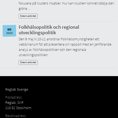
fokusera på klusters insatser. Hur kan klustren konkret stödja den
gröna ...
Extern aktivitet
Folkhälsopolitik och regional
9/5
utvecklingspolitik
2023
Den 9 maj kl 10-11 anordnar Folkhälsomyndigheten ett
webbinarium för att presentera sin rapport med en jämförande
analys av folkhälsopolitiken och den regionala
utvecklingspolitiken.
Extern aktivitet
Reglab Sverige
Postadress
Reglab, SKR
118 82 Stockholm
Besöksadress