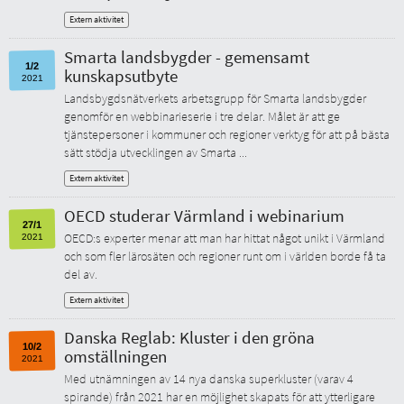
Extern aktivitet
Smarta landsbygder - gemensamt
1/2
kunskapsutbyte
2021
Landsbygdsnätverkets arbetsgrupp för Smarta landsbygder
genomför en webbinarieserie i tre delar. Målet är att ge
tjänstepersoner i kommuner och regioner verktyg för att på bästa
sätt stödja utvecklingen av Smarta ...
Extern aktivitet
OECD studerar Värmland i webinarium
27/1
OECD:s experter menar att man har hittat något unikt i Värmland
2021
och som fler lärosäten och regioner runt om i världen borde få ta
del av.
Extern aktivitet
Danska Reglab: Kluster i den gröna
10/2
omställningen
2021
Med utnämningen av 14 nya danska superkluster (varav 4
spirande) från 2021 har en möjlighet skapats för att ytterligare