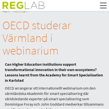
Om Oss
Hem
Aktivitet
Om Reglab
OECD studerar
Digitala möten
Medlemmar och partner
Värmland i
Styrelsen
Kontakt
webinarium
In English
Can Higher Education Institutions support
transformational innovation in their own ecosystems?
Lessons learnt from the Academy for Smart Specialisation
in Karlstad
OECD arrangerar ett internationellt webinarium om den
värmländska Akademin för smart specialisering där
världsledande experter på smart specialisering som
Dominique Foray och John Goddard medverkar tillsammans