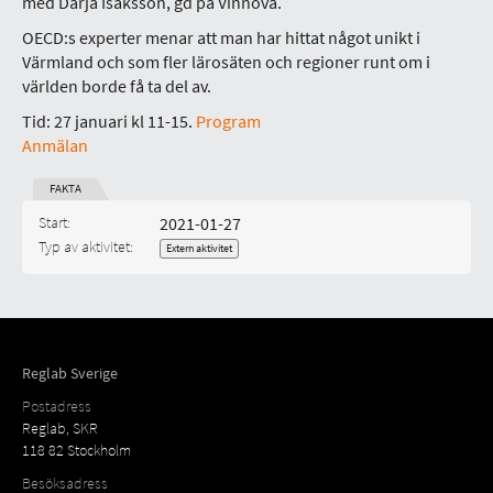
med Darja Isaksson, gd på Vinnova.
OECD:s experter menar att man har hittat något unikt i
Värmland och som fler lärosäten och regioner runt om i
världen borde få ta del av.
Tid: 27 januari kl 11-15.
Program
Anmälan
FAKTA
Start:
2021-01-27
Tillhör:
Typ av aktivitet:
Extern aktivitet
Kategori:
Reglab Sverige
Postadress
Reglab, SKR
118 82 Stockholm
Besöksadress