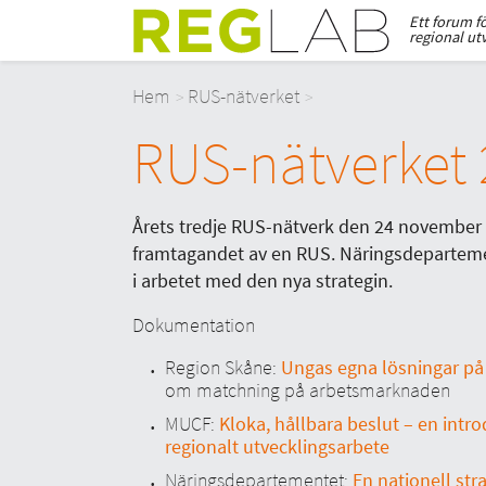
Ett forum f
regional ut
Hem
RUS-nätverket
RUS-nätverket
Årets tredje RUS-nätverk den 24 novembe
framtagandet av en RUS. Näringsdeparteme
i arbetet med den nya strategin.
Dokumentation
Region Skåne:
Ungas egna lösningar på
om matchning på arbetsmarknaden
MUCF:
Kloka, hållbara beslut – en intr
regionalt utvecklingsarbete
Näringsdepartementet:
En nationell stra