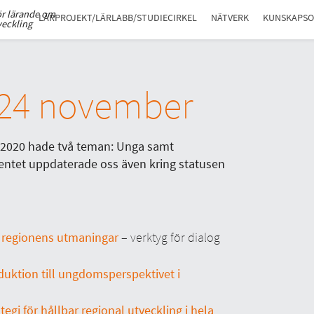
ör lärande om
LÄRPROJEKT/LÄRLABB/STUDIECIRKEL
NÄTVERK
KUNSKAPS
veckling
 24 november
r 2020 hade
två teman: Unga samt
ntet uppdaterade oss även kring statusen
 regionens utmaningar
– verktyg för dialog
oduktion till ungdomsperspektivet i
tegi för hållbar regional utveckling i hela