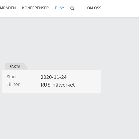
OMRÅDEN
KONFERENSER
PLAY
OM OSS
OM REGLAB
DIGITALA MÖTEN
MEDLEMMAR OCH PARTNER
STYRELSEN
KONTAKT
IN ENGLISH
FAKTA
Start:
2020-11-24
Tillhör:
RUS-nätverket
Typ av aktivitet:
Kategori: