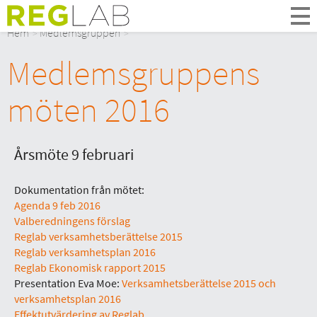
Om Oss
Hem
Medlemsgruppen
Om Reglab
Medlemsgruppens
Digitala möten
Medlemmar och partner
möten 2016
Styrelsen
Kontakt
In English
Årsmöte 9 februari
Dokumentation från mötet:
Agenda 9 feb 2016
Valberedningens förslag
Reglab verksamhetsberättelse 2015
Reglab verksamhetsplan 2016
Reglab Ekonomisk rapport 2015
Presentation Eva Moe:
Verksamhetsberättelse 2015 och
verksamhetsplan 2016
Effektutvärdering av Reglab