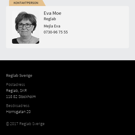
KONTAKTPERSON
Eva Moe
Reglab
Mejla Eva
0730-96 75 55
Reglab Sverige
Postadress
Reglab, SKR
118 82 Stockholm
Besöksadress
Hornsgatan 20
© 2017 Reglab Sverige