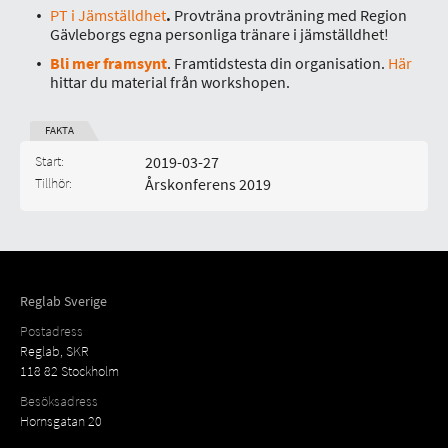
PT i Jämställdhet
.
Provträna provträning med Region
Gävleborgs egna personliga tränare i jämställdhet!
Bli mer framsynt
. Framtidstesta din organisation.
Här
hittar du material från workshopen.
FAKTA
Start:
2019-03-27
Tillhör:
Årskonferens 2019
Typ av aktivitet:
Kategori:
Reglab Sverige
Postadress
Reglab, SKR
118 82 Stockholm
Besöksadress
Hornsgatan 20