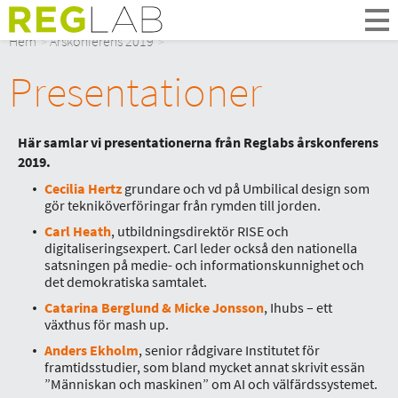
Om Oss
Hem
Årskonferens 2019
Om Reglab
Presentationer
Digitala möten
Medlemmar och partner
Styrelsen
Här samlar vi presentationerna från Reglabs årskonferens
Kontakt
2019.
In English
Cecilia Hertz
grundare och vd på Umbilical design som
gör tekniköverföringar från rymden till jorden.
Carl Heath
, utbildningsdirektör RISE och
digitaliseringsexpert. Carl leder också den nationella
satsningen på medie- och informationskunnighet och
det demokratiska samtalet.
Catarina Berglund & Micke Jonsson
, Ihubs – ett
växthus för mash up.
Anders Ekholm
, senior rådgivare Institutet för
framtidsstudier, som bland mycket annat skrivit essän
”Människan och maskinen” om AI och välfärdssystemet.