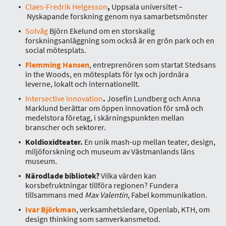
Claes-Fredrik Helgesson
,
Uppsala universitet –
Nyskapande forskning genom nya samarbetsmönster
Solvåg
Björn Ekelund om en storskalig
forskningsanläggning som också är en grön park och en
social mötesplats.
Flemming Hansen
, entreprenören som startat Stedsans
in the Woods, en mötesplats för lyx och jordnära
leverne, lokalt och internationellt.
Intersective innovation
.
Josefin Lundberg och Anna
Marklund berättar om öppen innovation för små och
medelstora företag, i skärningspunkten mellan
branscher och sektorer.
Koldioxidteater.
En unik mash-up mellan teater, design,
miljöforskning och museum av Västmanlands läns
museum
.
Närodlade bibliotek?
Vilka värden kan
korsbefruktningar tillföra regionen? Fundera
tillsammans med
Max Valentin
, Fabel kommunikation.
Ivar Björkman
, verksamhetsledare, Openlab, KTH, om
design thinking som samverkansmetod.