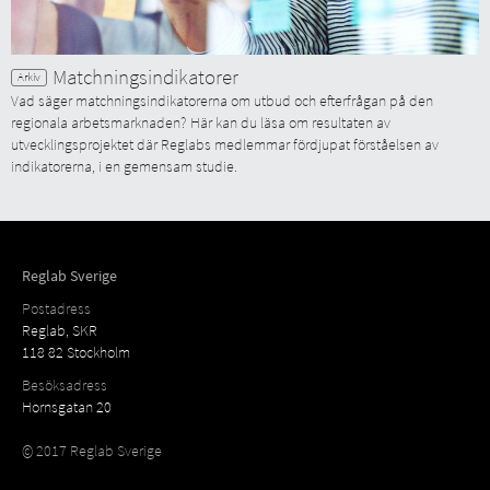
Matchningsindikatorer
Vad säger matchningsindikatorerna om utbud och efterfrågan på den
regionala arbetsmarknaden? Här kan du läsa om resultaten av
utvecklingsprojektet där Reglabs medlemmar fördjupat förståelsen av
indikatorerna, i en gemensam studie.
Reglab Sverige
Postadress
Reglab, SKR
118 82 Stockholm
Besöksadress
Hornsgatan 20
© 2017 Reglab Sverige