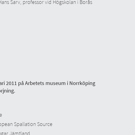
 Hans Sarv, professor vid Högskolan i Borås
uari 2011 på Arbetets museum i Norrköping
rjning.
e
ropean Spallation Source
ingar Jämtland