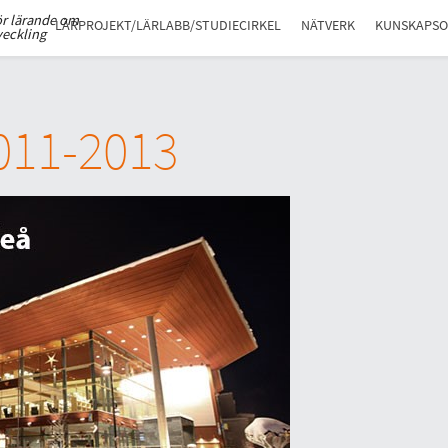
ör lärande om
LÄRPROJEKT/LÄRLABB/STUDIECIRKEL
NÄTVERK
KUNSKAPS
veckling
011-2013