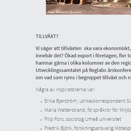
TILLVÄXT?
Vi säger att tillväxten ska vara ekonomiskt
innebär det? Ökad export i företagen, fler t
hamnar gärna i olika kolumner av den regi
Utvecklingssamtalet på Reglabs årskonferen
om vad som ryms i begreppet tillväxt och nä
Några av inspiratörerna var:
Erika Bjerström, utrikeskorrespondent S
Maria Wetterstrand, fd språkrör för Miljö
Filip Fors, sociolog Umeå universitet
Fredrik Björk, forskningsansvarig Mötespl