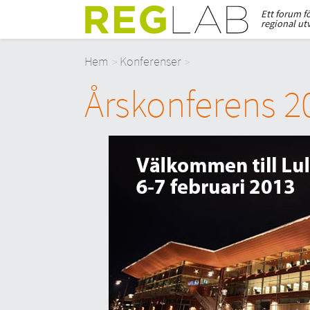
Ett forum f
regional ut
Hem
Konferenser
Årskonferens 2