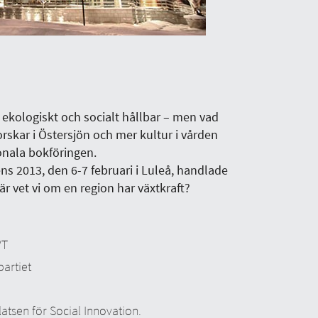
, ekologiskt och socialt hållbar – men vad
orskar i Östersjön och mer kultur i vården
onala bokföringen.
s 2013, den 6-7 februari i Luleå, handlade
r vet vi om en region har växtkraft?
VT
partiet
atsen för Social Innovation.