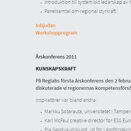
Introduktion till systemiskt ledarskap av
Panelsamtal om regional styrkraft.
Inbjudan
Workshopprogram
Årskonferens 2011
KUNSKAPSKRAFT
På Reglabs första årskonferens den 2 febr
diskuterade vi regionernas kompetensförsö
Inspiratörer var bland andra:
Markku Sotarauta, universitetet i Tamper
Karl McFaul creative director för ESS Eu
Pia Sandvik-Wiklund, vd för Länsförsäkr