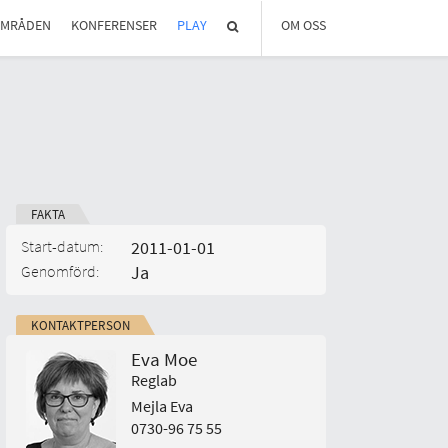
OMRÅDEN
KONFERENSER
PLAY
OM OSS
OM REGLAB
DIGITALA MÖTEN
MEDLEMMAR OCH PARTNER
STYRELSEN
KONTAKT
IN ENGLISH
FAKTA
Senast anmälningdatum:
Start-datum:
2011-01-01
Slut-datum:
Genomförd:
Ja
KONTAKTPERSON
Eva Moe
Reglab
Mejla Eva
0730-96 75 55