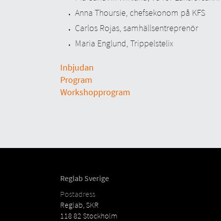
Anna Thoursie, chefsekonom på KFS
Carlos Rojas, samhällsentreprenör
Maria Englund, Trippelstelix
Inbjudan
Program
Workshopprogram
Reglab Sverige
Postadress
Reglab, SKR
118 82 Stockholm