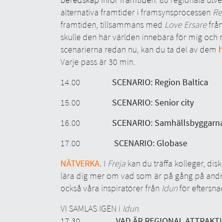
alternativa framtider i framsynsprocessen
Re
framtiden, tillsammans med
Love Ersare
från
skulle den här världen innebära för mig och 
scenarierna redan nu, kan du ta del av dem
Varje pass är 30 min.
14.00
SCENARIO: Region Baltica
15.00
SCENARIO: Senior city
16.00
SCENARIO: Samhällsbyggarn
17.00
SCENARIO: Globase
NÄTVERKA.
I
Freja
kan du träffa kolleger, disk
lära dig mer om vad som är på gång på andra 
också våra inspiratörer från
Idun
för eftersna
VI SAMLAS IGEN i
Idun
.
17.30
VAD ÄR REGIONAL ATTRAKT