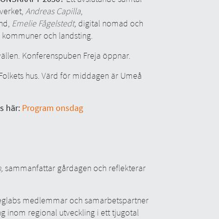
tverket,
Andreas Capilla
,
and,
Emelie Fågelstedt,
digital nomad och
es kommuner och landsting.
vällen. Konferenspuben Freja öppnar.
Folkets hus. Värd för middagen är Umeå
s här:
Program onsdag
n,
sammanfattar gårdagen och reflekterar
glabs medlemmar och samarbetspartner
g inom regional utveckling i ett tjugotal