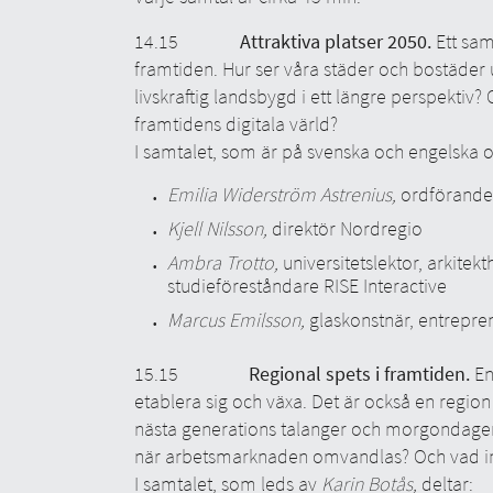
14.15
Attraktiva platser 2050.
Ett sa
framtiden. Hur ser våra städer och bostäder 
livskraftig landsbygd i ett längre perspektiv? 
framtidens digitala värld?
I samtalet, som är på svenska och engelska 
Emilia Widerström Astrenius,
ordförand
Kjell Nilsson,
direktör
Nordregio
Ambra Trotto,
universitetslektor, arkite
studieföreståndare RISE Interactive
Marcus Emilsson,
glaskonstnär, entrepre
15.15
Regional spets i framtiden.
En
etablera sig och växa. Det är också en regio
nästa generations talanger och morgondagen
när arbetsmarknaden omvandlas? Och vad inn
I samtalet, som leds av
Karin Botås,
deltar: