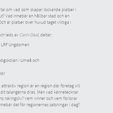
mtal om vad som skapar lockande platser i
ut? Vad innebär en hållbar stad och en
Och är platser över huvud taget viktiga i
och leds av
Carin Daal
, deltar:
e LRF Ungdomen
kthögskolan i Umeå och
nör
 attraktiv region är en region där företag vill
n dit talangerna dras. Men vad kännetecknar
s näringsliv? Vem vinner och vem förlorar
ebär det för regionernas satsningar i dag?