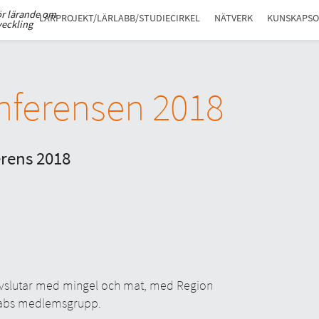
ör lärande om
LÄRPROJEKT/LÄRLABB/STUDIECIRKEL
NÄTVERK
KUNSKAPS
veckling
nferensen 2018
rens 2018
lutar med mingel och mat, med Region
labs medlemsgrupp.