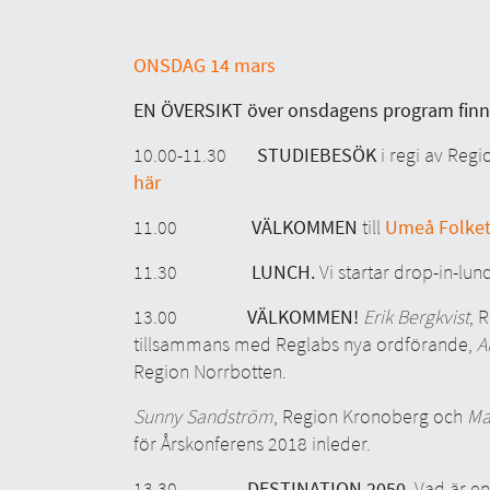
ONSDAG 14 mars
EN ÖVERSIKT över onsdagens program finn
10.00-11.30
STUDIEBESÖK
i regi av Reg
här
11.00
VÄLKOMMEN
till
Umeå Folket
11.30
LUNCH.
Vi startar drop-in-lun
13.00
VÄLKOMMEN!
Erik Bergkvist
, 
tillsammans med Reglabs nya ordförande,
A
Region Norrbotten.
Sunny Sandström
, Region Kronoberg och
Ma
för Årskonferens 2018 inleder.
13.30
DESTINATION 2050.
Vad är en 