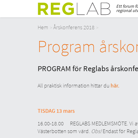
Ett forum f
regional ut
Hem
Årskonferens 2018
Program årsko
PROGRAM för Reglabs årskonfe
All praktisk information hittar du
här.
TISDAG 13 mars
16.00-18.00 REGLABS MEDLEMSMÖTE. Vi avs
Västerbotten som värd.
Obs!
Endast för Reg