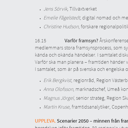
Jens Sörvik,
Tillväxtverket
Emelie Fågelstedt,
digital nomad och m
Christine Hudson
, forskare regionalpoli
16.15
Varför framsyn?
Årskonferense
medlemmars stora framsynsprocess, som syft
kända och okända händelser. I samtalet disku
Varför ska man planera – framtiden händer 
I samtalet, som är på svenska och engelska 
Erik Bergkvist
, regionråd, Region Väster
Anna Olofsson,
marknadschef, Umeå k
Magnus Jörgel
, senior strateg, Region S
Martin Kruse,
framtidsanalytiker
,
Copenhag
UPPLEVA.
Scenarier 2050 – minnen från fr
beredskap inför framtiden.
80 regionala utve