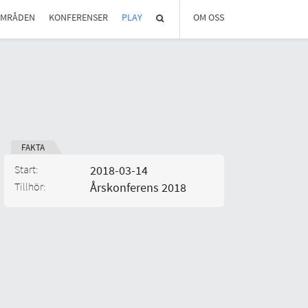
OMRÅDEN
KONFERENSER
PLAY
OM OSS
OM REGLAB
DIGITALA MÖTEN
MEDLEMMAR OCH PARTNER
STYRELSEN
KONTAKT
IN ENGLISH
FAKTA
Start:
2018-03-14
Tillhör:
Årskonferens 2018
Typ av aktivitet:
Kategori: