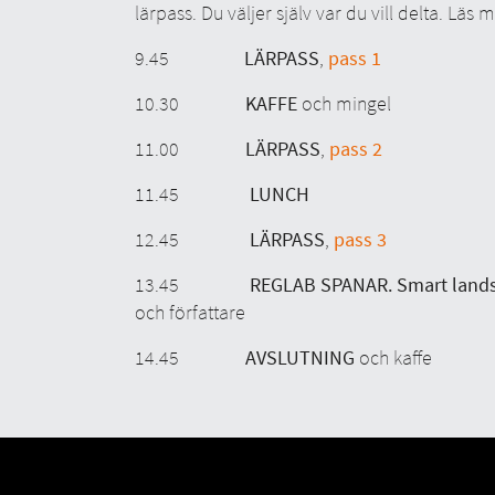
lärpass. Du väljer själv var du vill delta. Läs
9.45
LÄRPASS
,
pass 1
10.30
KAFFE
och mingel
11.00
LÄRPASS
,
pass 2
11.45
LUNCH
12.45
LÄRPASS
,
pass 3
13.45
REGLAB SPANAR.
Smart lands
och författare
14.45
AVSLUTNING
och kaffe