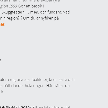
gion 2050
. Gör ett besök i
 Skuggteatern i Umeå, och fundera: Vad
min region? ? Om du är nyfiken på
här
.
a
utera regionala aktualiteter, ta en kaffe och
håll i landet hela dagen. Här träffar du
ck.
IONSKRAFT 2050?
Ett avslutande samtal