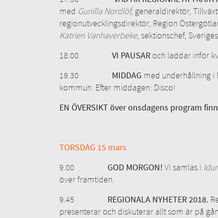
med
Gunilla Nordlöf,
generaldirektör, Tillväx
regionutvecklingsdirektör, Region Östergötl
Katrien Vanhaverbeke
, sektionschef, Sverig
18.00
VI PAUSAR
och laddar inför k
19.30
MIDDAG
med underhållning i 
kommun. Efter middagen: Disco!
EN ÖVERSIKT över onsdagens program finn
TORSDAG 15 mars
9.00
GOD MORGON!
Vi samlas i
Idu
över framtiden.
9.45
REGIONALA NYHETER 2018.
Re
presenterar och diskuterar allt som är på gån