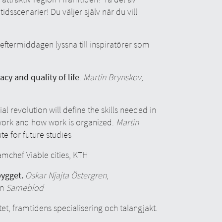
dsscenarier! Du väljer själv när du vill
ftermiddagen lyssna till inspiratörer som
cy and quality of life
.
Martin Brynskov
,
ial revolution will define the skills needed in
 work and how work is organized.
Martin
e for future studies
amchef Viable cities, KTH
bygget
.
Oskar Njajta Östergren
,
en
Sameblod
itet, framtidens specialisering och talangjakt.