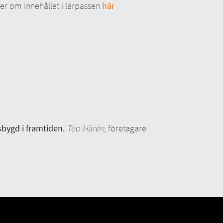
 mer om innehållet i lärpassen
här
bygd i framtiden.
Teo Härén,
företagare