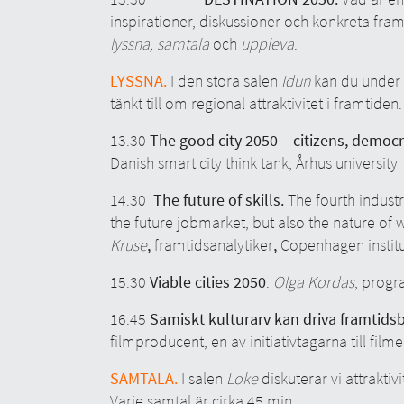
inspirationer, diskussioner och konkreta framti
lyssna, samtala
och
uppleva
.
LYSSNA.
I den stora salen
Idun
kan du under e
tänkt till om regional attraktivitet i framtiden.
13.30
The good city 2050 – citizens, democra
Danish smart city think tank, Århus university
14.30
The future of skills.
The fourth industr
the future jobmarket, but also the nature of
Kruse
,
framtidsanalytiker
,
Copenhagen institut
15.30
Viable cities 2050
.
Olga Kordas
, progr
16.45
Samiskt kulturarv kan driva framtids
filmproducent, en av initiativtagarna till film
SAMTALA.
I salen
Loke
diskuterar vi attraktiv
Varje samtal är cirka 45 min.