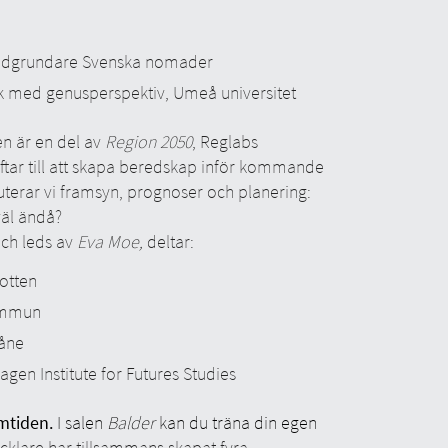
edgrundare Svenska nomader
tik med genusperspektiv, Umeå universitet
n är en del av
Region 2050
, Reglabs
ar till att skapa beredskap inför kommande
terar vi framsyn, prognoser och planering:
väl ändå?
och leds av
Eva Moe,
deltar:
botten
ommun
kåne
en Institute for Futures Studies
amtiden.
I salen
Balder
kan du träna din egen
cklare har tillsammans skapat fyra