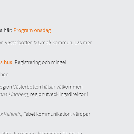
s här:
Program onsdag
ion Västerbotten & Umeå kommun. Läs mer
s hus
! Registrering och mingel
chen
Region Västerbotten hälsar välkommen
nna Lindberg
, regionutvecklingsdirektör i
x Valentin
, Fabel kommunikation, värdpar
attraktiv region i framtiden? Ta del av