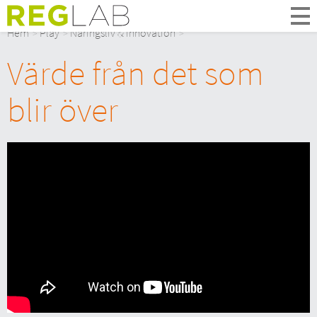
Om Oss
Hem
Play
Näringsliv & innovation
Om Reglab
Värde från det som
Digitala möten
Medlemmar och partner
blir över
Styrelsen
Kontakt
In English