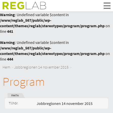
Om Oss
Om Reglab
Warning
: Undefined variable $content in
/www/reglab_567/public/wp-
Digitala möten
content/themes/reglab/stereotypes/program/program.php
on
Medlemmar och partner
line
441
Styrelsen
Kontakt
Warning
: Undefined variable $content in
/www/reglab_567/public/wp-
In English
content/themes/reglab/stereotypes/program/program.php
on
line
444
Hem
Jobbregionen 14 november 2015
Program
FAKTA
Start:
Tillhör:
Jobbregionen 14 november 2015