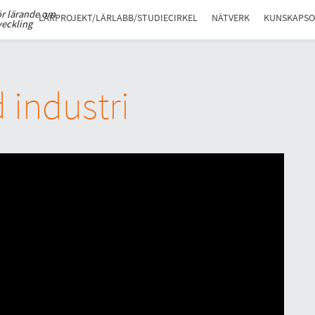
ör lärande om
LÄRPROJEKT/LÄRLABB/STUDIECIRKEL
NÄTVERK
KUNSKAPS
veckling
 industri