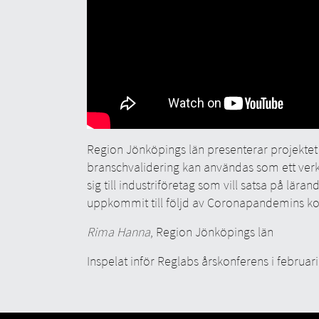
Region Jönköpings län presenterar projektet
branschvalidering kan användas som ett verkt
sig till industriföretag som vill satsa på lära
uppkommit till följd av Coronapandemins ko
Rima Hanna
, Region Jönköpings län
Inspelat inför Reglabs årskonferens i februar