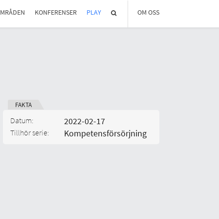
OMRÅDEN
KONFERENSER
PLAY
OM OSS
OM REGLAB
DIGITALA MÖTEN
MEDLEMMAR OCH PARTNER
STYRELSEN
KONTAKT
IN ENGLISH
FAKTA
Datum:
2022-02-17
Tillhör serie:
Kompetensförsörjning