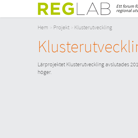
Ett forum f
regional ut
Hem
Projekt
Klusterutveckling
Klusterutveckli
Lärprojektet Klusterutveckling avslutades 2010
höger.