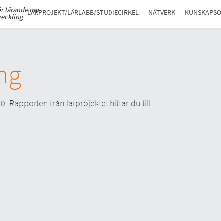
ör lärande om
LÄRPROJEKT/LÄRLABB/STUDIECIRKEL
NÄTVERK
KUNSKAPS
veckling
ng
. Rapporten från lärprojektet hittar du till