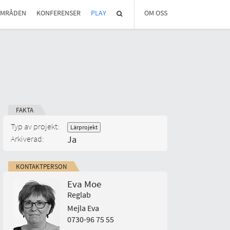
OMRÅDEN
KONFERENSER
PLAY
OM OSS
OM REGLAB
DIGITALA MÖTEN
MEDLEMMAR OCH PARTNER
STYRELSEN
KONTAKT
IN ENGLISH
FAKTA
Start-datum:
Typ av projekt:
Lärprojekt
Arkiverad:
Ja
KONTAKTPERSON
Eva Moe
Reglab
Mejla Eva
0730-96 75 55