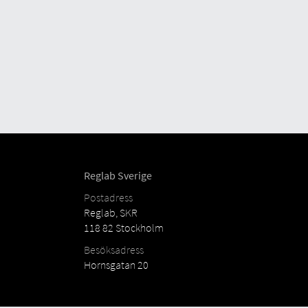
Reglab Sverige
Postadress
Reglab, SKR
118 82 Stockholm
Besöksadress
Hornsgatan 20