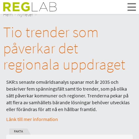
Om Oss
Hem
Nyheter
Om Reglab
Tio trender som
Digitala möten
Medlemmar och partner
påverkar det
Styrelsen
Kontakt
regionala uppdraget
In English
SKR:s senaste omvärldsanalys spanar mot år 2035 och
beskriver fem spänningsfält samt tio trender, som på olika
sätt påverkar kommuner och regioner. Trenderna pekar på
att flera av samhällets bärande lösningar behöver utvecklas
eller förändras för att nå en hållbar framtid.
Länk till mer information
FAKTA