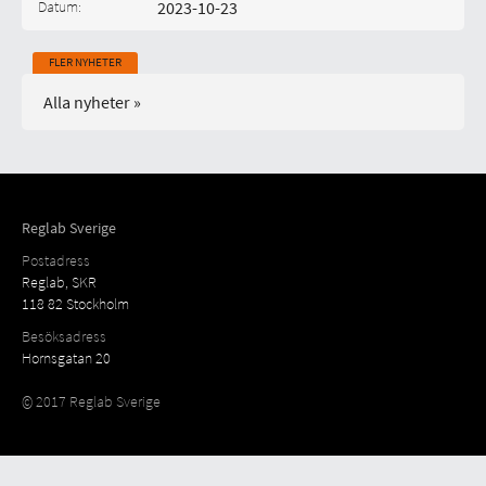
Datum:
2023-10-23
Publicerad på:
FLER NYHETER
Alla nyheter »
Reglab Sverige
Postadress
Reglab, SKR
118 82 Stockholm
Besöksadress
Hornsgatan 20
© 2017 Reglab Sverige