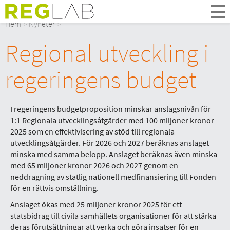
Om Oss
Hem
Nyheter
Om Reglab
Regional utveckling i
Digitala möten
Medlemmar och partner
regeringens budget
Styrelsen
Kontakt
In English
I regeringens budgetproposition minskar anslagsnivån för
1:1 Regionala utvecklingsåtgärder med 100 miljoner kronor
2025 som en effektivisering av stöd till regionala
utvecklingsåtgärder. För 2026 och 2027 beräknas anslaget
minska med samma belopp. Anslaget beräknas även minska
med 65 miljoner kronor 2026 och 2027 genom en
neddragning av statlig nationell medfinansiering till Fonden
för en rättvis omställning.
Anslaget ökas med 25 miljoner kronor 2025 för ett
statsbidrag till civila samhällets organisationer för att stärka
deras förutsättningar att verka och göra insatser för en