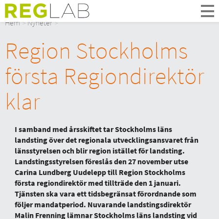
Om Oss
Hem
Nyheter
Om Reglab
Region Stockholms
Digitala möten
Medlemmar och partner
första Regiondirektör
Styrelsen
Kontakt
klar
In English
I samband med årsskiftet tar Stockholms läns
landsting över det regionala utvecklingsansvaret från
länsstyrelsen och blir region istället för landsting.
Landstingsstyrelsen föreslås den 27 november utse
Carina Lundberg Uudelepp till Region Stockholms
första regiondirektör med tillträde den 1 januari.
Tjänsten ska vara ett tidsbegränsat förordnande som
följer mandatperiod. Nuvarande landstingsdirektör
Malin Frenning lämnar Stockholms läns landsting vid