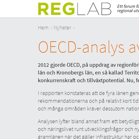
Ett forum f
regional ut
Hem
Nyheter
OECD-analys av
2012 gjorde OECD, på uppdrag av regionför
län och Kronobergs län, en så kallad Territ
konkurrenskraft och tillväxtpotential. Nu, f
I rapporten konstateras att de fyra länen ge
rekommendationerna och på relativt kort tid u
och många områden kräver dessutom nationel
Analysen lyfter bland annat fram ett betydlig
och näringslivet runt utvecklingsfrågor och
grannlänen när det gäller infrastruktur har ock