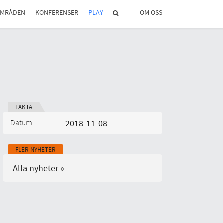
OMRÅDEN
KONFERENSER
PLAY
OM OSS
OM REGLAB
DIGITALA MÖTEN
MEDLEMMAR OCH PARTNER
STYRELSEN
KONTAKT
IN ENGLISH
FAKTA
Datum:
2018-11-08
Publicerad på:
FLER NYHETER
Alla nyheter »