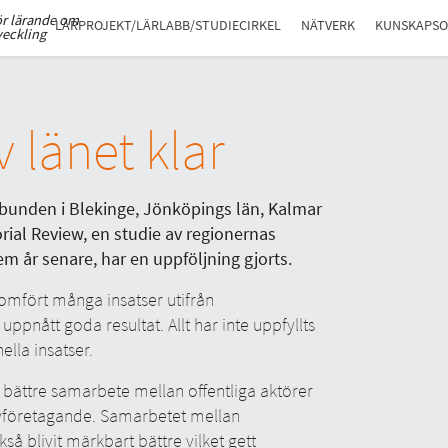
ör lärande om
LÄRPROJEKT/LÄRLABB/STUDIECIRKEL
NÄTVERK
KUNSKAPS
veckling
 länet klar
bunden i Blekinge, Jönköpings län, Kalmar
orial Review, en studie av regionernas
em år senare, har en uppföljning gjorts.
nomfört många insatser utifrån
ppnått goda resultat. Allt har inte uppfyllts
la insatser.
t bättre samarbete mellan offentliga aktörer
 nyföretagande. Samarbetet mellan
så blivit märkbart bättre vilket gett