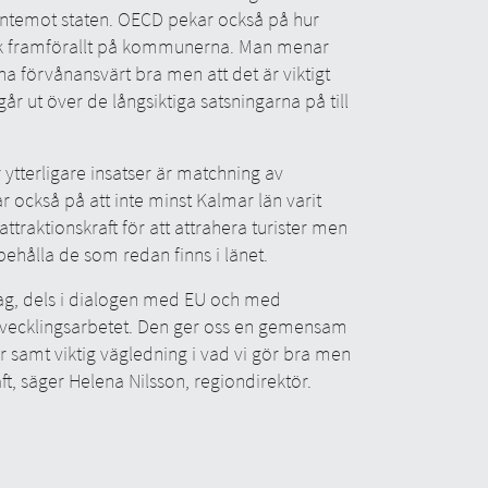
entemot staten. OECD pekar också på hur
yck framförallt på kommunerna. Man menar
 förvånansvärt bra men att det är viktigt
går ut över de långsiktiga satsningarna på till
terligare insatser är matchning av
 också på att inte minst Kalmar län varit
ttraktionskraft för att attrahera turister men
 behålla de som redan finns i länet.
lag, dels i dialogen med EU och med
 utvecklingsarbetet. Den ger oss en gemensam
 samt viktig vägledning i vad vi gör bra men
aft, säger Helena Nilsson, regiondirektör.