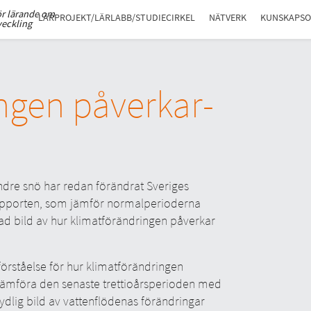
ör lärande om
LÄRPROJEKT/LÄRLABB/STUDIECIRKEL
NÄTVERK
KUNSKAPS
veckling
ngen påverkar­
re snö har redan förändrat Sveriges
 Rapporten, som jämför normalperioderna
 bild av hur klimatförändringen påverkar
örståelse för hur klimatförändringen
 jämföra den senaste trettioårsperioden med
ydlig bild av vattenflödenas förändringar