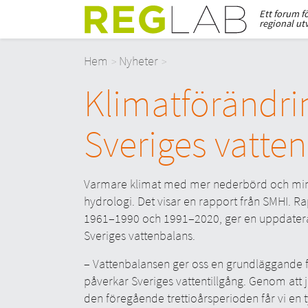
Ett forum f
regional ut
Hem
Nyheter
Klimatförändri
Sveriges vatten
Varmare klimat med mer nederbörd och mind
hydrologi. Det visar en rapport från SMHI.
1961–1990 och 1991–2020, ger en uppdaterad
Sveriges vattenbalans.
– Vattenbalansen ger oss en grundläggande f
påverkar Sveriges vattentillgång. Genom att
den föregående trettioårsperioden får vi en t