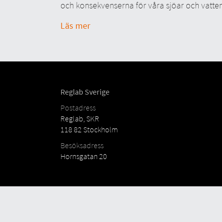
och konsekvenserna för våra sjöar och vatte
Läs mer
Reglab Sverige
Postadress
Reglab, SKR
118 82 Stockholm
Besöksadress
Hornsgatan 20