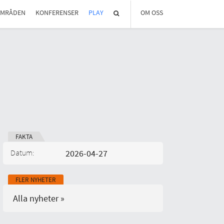
OMRÅDEN
KONFERENSER
PLAY
OM OSS
OM REGLAB
DIGITALA MÖTEN
MEDLEMMAR OCH PARTNER
STYRELSEN
KONTAKT
IN ENGLISH
FAKTA
Datum:
2026-04-27
Publicerad på:
FLER NYHETER
Alla nyheter »