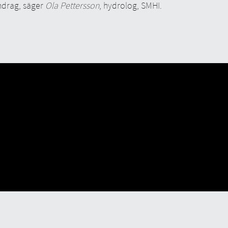
ndrag, säger
Ola Pettersson
, hydrolog, SMHI.