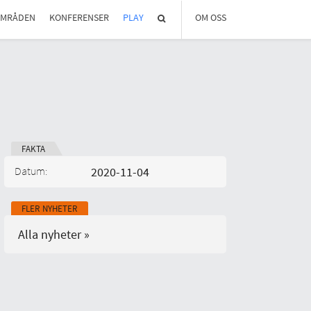
OMRÅDEN
KONFERENSER
PLAY
OM OSS
OM REGLAB
DIGITALA MÖTEN
MEDLEMMAR OCH PARTNER
STYRELSEN
KONTAKT
IN ENGLISH
FAKTA
Datum:
2020-11-04
Publicerad på:
FLER NYHETER
Alla nyheter »