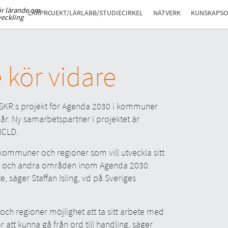
ör lärande om
LÄRPROJEKT/LÄRLABB/STUDIECIRKEL
NÄTVERK
KUNSKAPS
veckling
 kör vidare
 SKR:s projekt för Agenda 2030 i kommuner
e år. Ny samarbetspartner i projektet är
ICLD.
l kommuner och regioner som vill utveckla sitt
het och andra områden inom Agenda 2030.
, säger Staffan Isling, vd på Sveriges
h regioner möjlighet att ta sitt arbete med
ör att kunna gå från ord till handling, säger