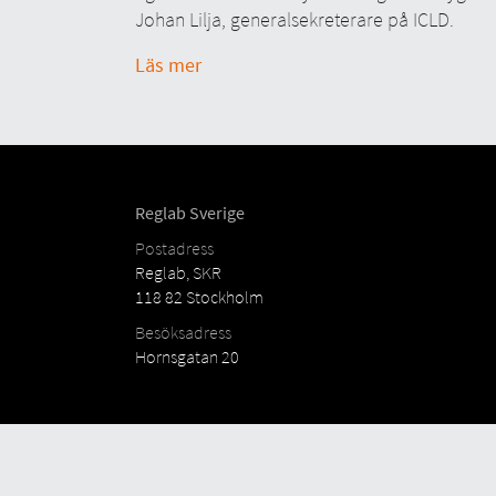
Johan Lilja, generalsekreterare på ICLD.
Läs mer
Reglab Sverige
Postadress
Reglab, SKR
118 82 Stockholm
Besöksadress
Hornsgatan 20