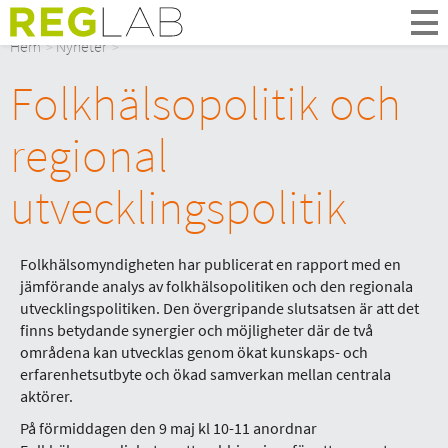
Om Oss
Hem
Nyheter
Om Reglab
Folkhälsopolitik och
Digitala möten
Medlemmar och partner
regional
Styrelsen
Kontakt
utvecklingspolitik
In English
Folkhälsomyndigheten har publicerat en rapport med en
jämförande analys av folkhälsopolitiken och den regionala
utvecklingspolitiken. Den övergripande slutsatsen är att det
finns betydande synergier och möjligheter där de två
områdena kan utvecklas genom ökat kunskaps- och
erfarenhetsutbyte och ökad samverkan mellan centrala
aktörer.
På förmiddagen den 9 maj kl 10-11 anordnar