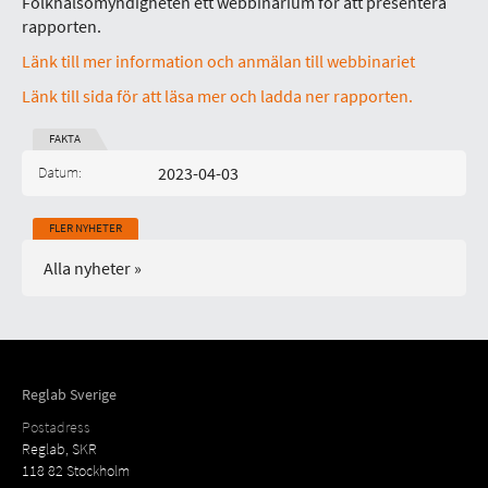
Folkhälsomyndigheten ett webbinarium för att presentera
rapporten.
Länk till mer information och anmälan till webbinariet
Länk till sida för att läsa mer och ladda ner rapporten.
FAKTA
Datum:
2023-04-03
Publicerad på:
FLER NYHETER
Alla nyheter »
Reglab Sverige
Postadress
Reglab, SKR
118 82 Stockholm