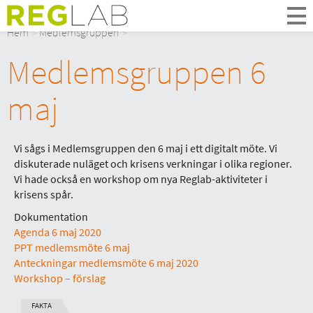
Om Oss
Hem
Medlemsgruppen
Om Reglab
Medlemsgruppen 6
Digitala möten
Medlemmar och partner
maj
Styrelsen
Kontakt
In English
Vi sågs i Medlemsgruppen den 6 maj i ett digitalt möte. Vi
diskuterade nuläget och krisens verkningar i olika regioner.
Vi hade också en workshop om nya Reglab-aktiviteter i
krisens spår.
Dokumentation
Agenda 6 maj 2020
PPT medlemsmöte 6 maj
Anteckningar medlemsmöte 6 maj 2020
Workshop – förslag
FAKTA