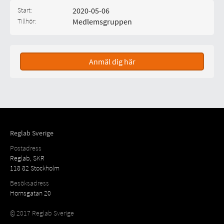
Start:
2020-05-06
Tillhör:
Medlemsgruppen
Typ av aktivitet:
Kategori:
Anmäl dig här
Reglab Sverige
Postadress
Reglab, SKR
118 82 Stockholm
Besöksadress
Hornsgatan 20
© 2017 Reglab Sverige